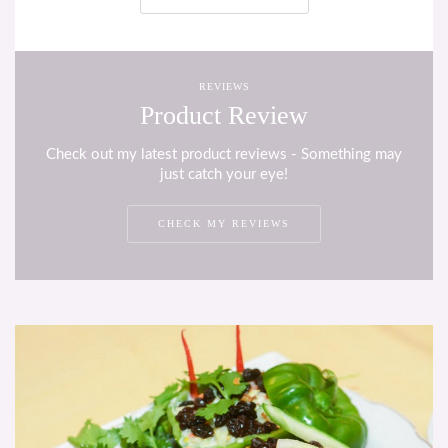
REVIEWS
Product Review
Check out my latest product reviews - Something may
just catch your eye!
CHECK MY REVIEWS