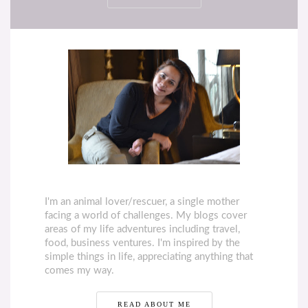
I'm an animal lover/rescuer, a single mother
facing a world of challenges. My blogs cover
areas of my life adventures including travel,
food, business ventures. I'm inspired by the
simple things in life, appreciating anything that
comes my way.
READ ABOUT ME