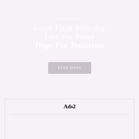
DIARY MAMA
Learn From Yesterday
Live For Today
Hope For Tomorrow
READ MORE
Ads2